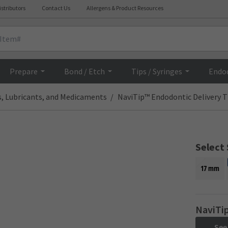
istributors
Contact Us
Allergens & Product Resources
Overview
Prepare
Bond / Etch
Tips / Syringes
Endo
s, Lubricants, and Medicaments
NaviTip™ Endodontic Delivery T
Select 
17 mm
NaviTip
See