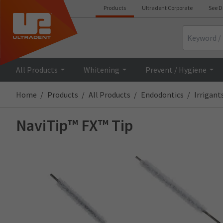
Products
Ultradent Corporate
See D
Search
All Products
Whitening
Prevent / Hygiene
Home
Products
All Products
Endodontics
Irrigant
NaviTip™ FX™ Tip