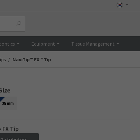
Top
dontics
Equipment
Tissue Management
ips
NaviTip™ FX™ Tip
Size
25 mm
 FX Tip
 Distributors