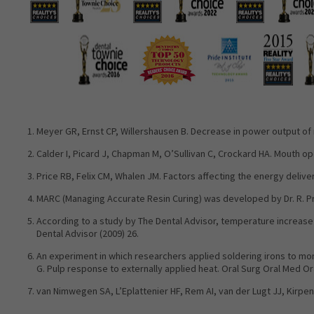
Ultradent
Products,
Inc.
('Ultradent')
는
본
제
품
을
Meyer GR, Ernst CP, Willershausen B. Decrease in power output of ne
제
Calder I, Picard J, Chapman M, O’Sullivan C, Crockard HA. Mouth op
품
에
Price RB, Felix CM, Whalen JM. Factors affecting the energy delive
포
MARC (Managing Accurate Resin Curing) was developed by Dr. R. Price
함
된
According to a study by The Dental Advisor, temperature increase 
Dental Advisor (2009) 26.
사
용
An experiment in which researchers applied soldering irons to mo
설
G. Pulp response to externally applied heat. Oral Surg Oral Med Ora
명
van Nimwegen SA, L’Eplattenier HF, Rem AI, van der Lugt JJ, Kirpens
서
에