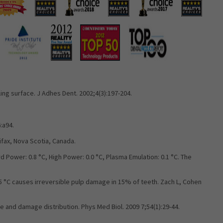
ing surface. J Adhes Dent. 2002;4(3):197-204.
:a94.
ifax, Nova Scotia, Canada.
Power: 0.8 °C, High Power: 0.0 °C, Plasma Emulation: 0.1 °C. The
5 °C causes irreversible pulp damage in 15% of teeth. Zach L, Cohen
re and damage distribution. Phys Med Biol. 2009 7;54(1):29-44.