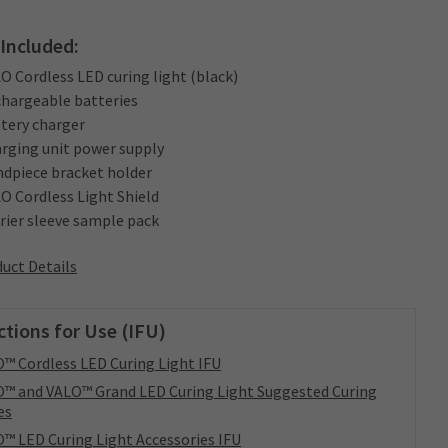
Included:
LO Cordless LED curing light (black)
chargeable batteries
ttery charger
arging unit power supply
ndpiece bracket holder
LO Cordless Light Shield
rrier sleeve sample pack
uct Details
ctions for Use (IFU)
™ Cordless LED Curing Light IFU
™ and VALO™ Grand LED Curing Light Suggested Curing
es
™ LED Curing Light Accessories IFU