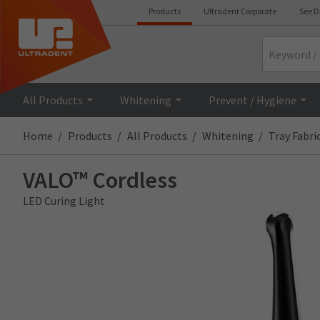
Products
Ultradent Corporate
See D
Search
All Products
Whitening
Prevent / Hygiene
Home
Products
All Products
Whitening
Tray Fabri
VALO™ Cordless
LED Curing Light