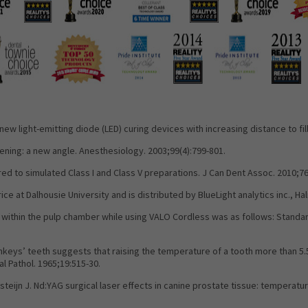
w light-emitting diode (LED) curing devices with increasing distance to fill
ening: a new angle. Anesthesiology. 2003;99(4):799-801.
red to simulated Class I and Class V preparations. J Can Dent Assoc. 2010;76
 at Dalhousie University and is distributed by BlueLight analytics inc., Hal
within the pulp chamber while using VALO Cordless was as follows: Standard 
nkeys’ teeth suggests that raising the temperature of a tooth more than 5.
l Pathol. 1965;19:515-30.
teijn J. Nd:YAG surgical laser effects in canine prostate tissue: temperatu