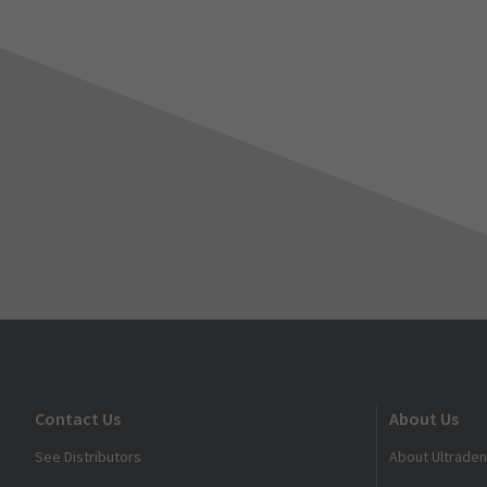
따
라
작
동
할
때,
구
매
일
로
부
터
5
년
동
안
(1)
Contact Us
About Us
모
든
See Distributors
About Ultraden
중