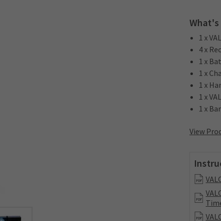
What's 
1 x VA
4 x Re
1 x Ba
1 x Ch
1 x Ha
1 x VA
1 x Ba
View Prod
Instru
VALO
VALO
Tim
VALO