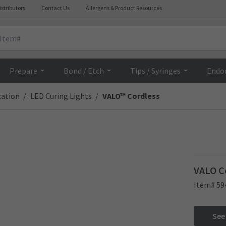
istributors
Contact Us
Allergens & Product Resources
Overview
Prepare
Bond / Etch
Tips / Syringes
Endo
cation
LED Curing Lights
VALO™ Cordless
VALO Co
Item# 59
See