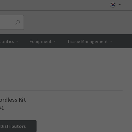
Top
dontics
Equipment
Tissue Management
rdless Kit
41
 Distributors