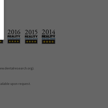
www.dentalresearch.org).
vailable upon request.