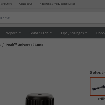
istributors
Contact Us
Allergens & Product Resources
Overview
Prepare
Bond / Etch
Tips / Syringes
Endo
s
Peak™ Universal Bond
Select
Refill