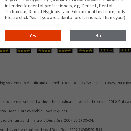
intended for dental professionals, e.g. Dentist, Dental
Technician, Dental Hygienist and Educational Institute, only.
Please click 'Yes' if you are a dental professional. Thank you!)
Yes
No
ing systems to dentin and enamel. J Dent Res. 87(Spec Iss A):0825, 2008 (
s to dentin with and without the application of chlorhexidine. 2010. Data a
rsal Bond. Data available upon request.
ves dentin bond in vitro. J Dent Res. 2007;86(1):90–94.
hybrid layer by chlorhexidine. J Dent Res. 2007;86(6):529–533.