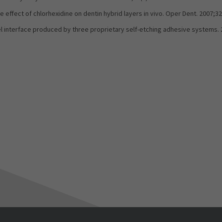
 effect of chlorhexidine on dentin hybrid layers in vivo. Oper Dent. 2007;32
l interface produced by three proprietary self-etching adhesive systems. 20