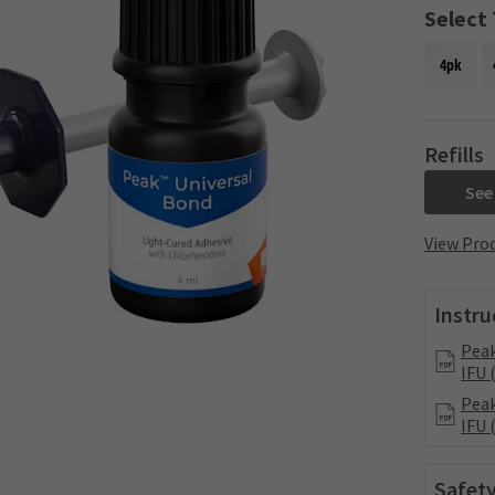
Select
4pk
Refills
See
View Prod
Instru
Peak
IFU 
Peak
IFU 
Safety