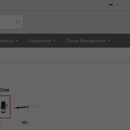
Top
dontics
Equipment
Tissue Management
 One
s
Kits