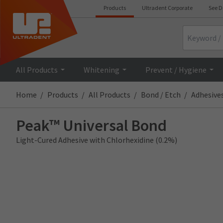
Products
Ultradent Corporate
See D
Search
All Products
Whitening
Prevent / Hygiene
Home
Products
All Products
Bond / Etch
Adhesive
Peak™ Universal Bond
Light-Cured Adhesive with Chlorhexidine (0.2%)