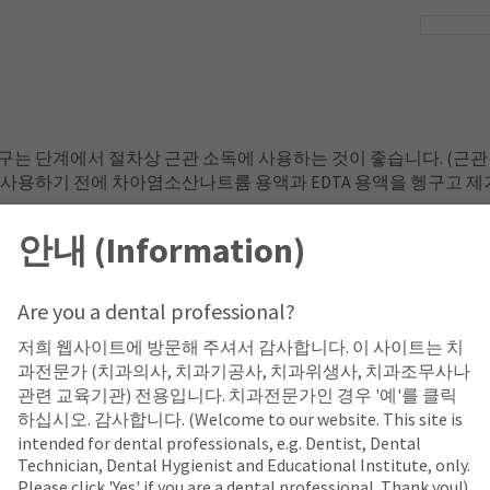
 헹구는 단계에서 절차상 근관 소독에 사용하는 것이 좋습니다. (근관 
액을 사용하기 전에 차아염소산나트륨 용액과 EDTA 용액을 헹구고 
™
 ChlorCid
용액(차아염소산나트륨 용액)혼합하지 마십시오. 
안내 (Information)
 않은 2.0% 클로르헥시딘 글루콘산 용액입니다.
Are you a dental professional?
생할 수 있는 민감성을 최소화합니다. 시멘트 접착, 합착(임시 및/
저희 웹사이트에 방문해 주셔서 감사합니다. 이 사이트는 치
 용액으로 소독하십시오.
과전문가 (치과의사, 치과기공사, 치과위생사, 치과조무사나
관련 교육기관) 전용입니다. 치과전문가인 경우 '예'를 클릭
하십시오. 감사합니다. (Welcome to our website. This site is
intended for dental professionals, e.g. Dentist, Dental
Technician, Dental Hygienist and Educational Institute, only.
Please click 'Yes' if you are a dental professional. Thank you!)