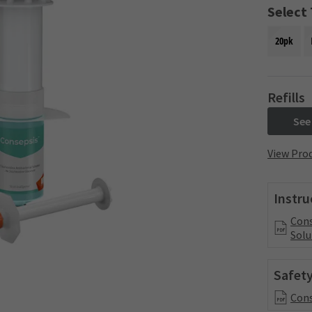
Select
20pk
Refills
See
View Prod
Instru
Cons
Solu
Safety
Cons