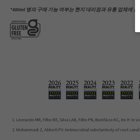
*480ml 병의 구매 가능 여부는 현지 대리점과 유통 업체에
Leonardo MR, Filho MT, Silva LAB, Filho PN, Bonifácio KC, Ito IY. In 
Mohammadi Z, Abbott PV. Antimicrobial substantivity of root canal 