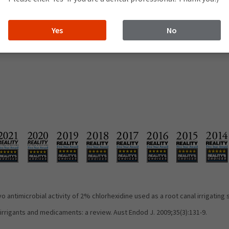
 문의하시기 바랍니다.
Yes
No
vivo antimicrobial activity of 2% chlorhexidine used as a root canal irrigating 
irrigants and medicaments: a review. Aust Endod J. 2009;35(3):131-9.