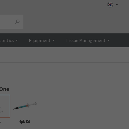
Top
dontics
Equipment
Tissue Management
 One
s
4pk Kit