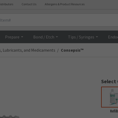
istributors
Contact Us
Allergens & Product Resources
Overview
Prepare
Bond / Etch
Tips / Syringes
Endo
s, Lubricants, and Medicaments
Consepsis™
Select
Refill