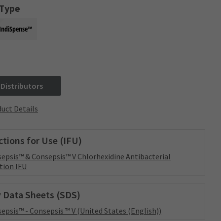
 Type
IndiSpense™
 Distributors
uct Details
ctions for Use (IFU)
epsis™ & Consepsis™ V Chlorhexidine Antibacterial
tion IFU
 Data Sheets (SDS)
epsis™ - Consepsis ™ V (United States (English))