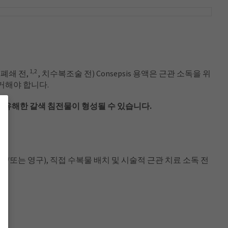
1,2
폐쇄 전,
, 치수복조술 전) Consepsis 용액은 근관 소독을 위
제거해야 합니다.
유해한 갈색 침전물이 형성될 수 있습니다.
또는 영구), 직접 수복물 배치 및 시술적 근관 치료 소독 전