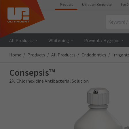
Products
Ultradent Corporate
See D
Search
All Products
Whitening
Prevent / Hygiene
Home
Products
All Products
Endodontics
Irrigant
Consepsis™
2% Chlorhexidine Antibacterial Solution