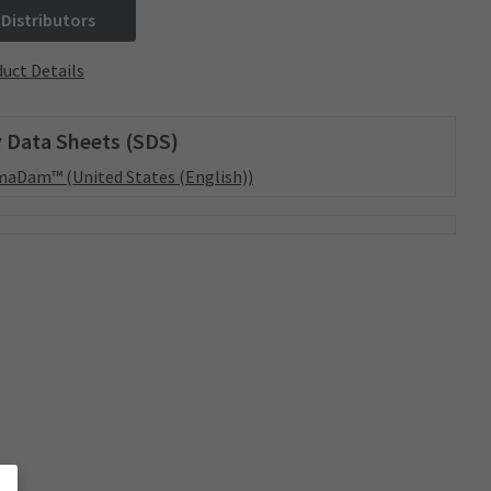
 Distributors
uct Details
 Data Sheets (SDS)
aDam™ (United States (English))