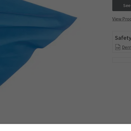
See
View Prod
Safety
Derm