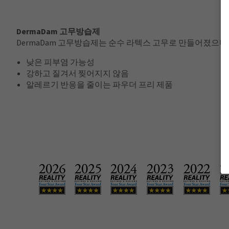
DermaDam 고무방습제
DermaDam 고무방습제는 순수 라텍스 고무로 만들어졌으며
낮은 피부염 가능성
강하고 질겨서 찢어지지 않음
알레르기 반응을 줄이는 파우더 프리 제품