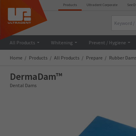
Products
Ultradent Corporate
See D
Search
All Products
Whitening
Prevent / Hygiene
Home
Products
All Products
Prepare
Rubber Dam
DermaDam™
Dental Dams