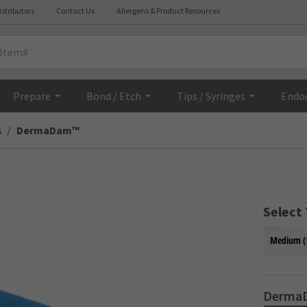
istributors
Contact Us
Allergens & Product Resources
Overview
Prepare
Bond / Etch
Tips / Syringes
Endo
s
DermaDam™
Select
Medium (
Derma