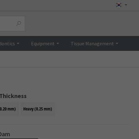
Top
dontics
Equipment
Tissue Management
 Thickness
0.20 mm)
Heavy (0.25 mm)
Dam