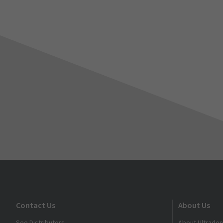
Contact Us
About Us
See Distributors
About Ultraden