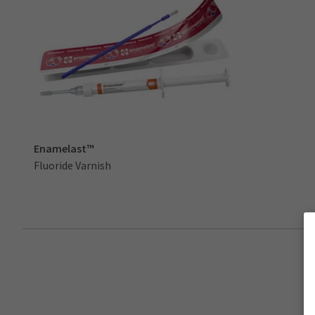
Enamelast™
Fluoride Varnish