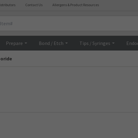
istributors
Contact Us
Allergens & Product Resources
Prepare
Bond / Etch
Tips / Syringes
Endo
uoride