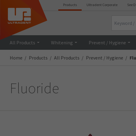
Products
Ultradent Corporate
See D
Search
All Products
Whitening
Prevent / Hygiene
Home
Products
All Products
Prevent / Hygiene
Fl
Fluoride