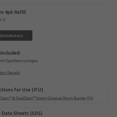
 4pk Refill
5-U
 Distributors
Included:
2 ml OpalDam syringes
uct Details
ctions for Use (IFU)
Dam™ & OpalDam™ Green Gingival Resin Barrier IFU
 Data Sheets (SDS)