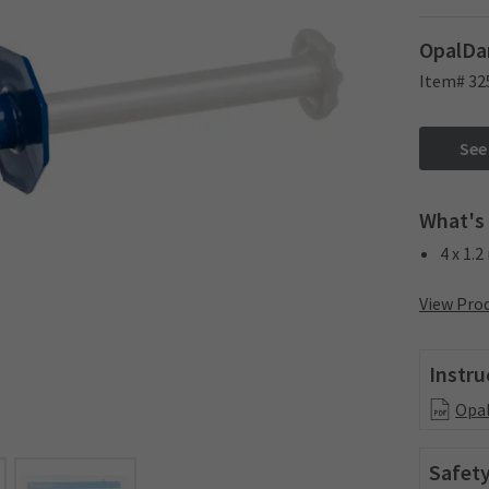
OpalDam
Item# 32
See
What's 
4 x 1.
View Prod
Instru
Opal
Safety