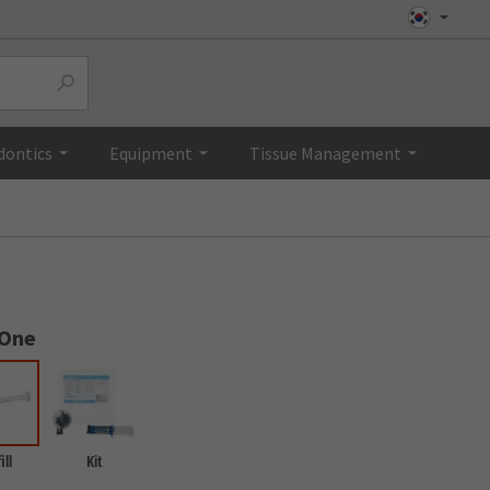
Top
dontics
Equipment
Tissue Management
 One
ill
Kit