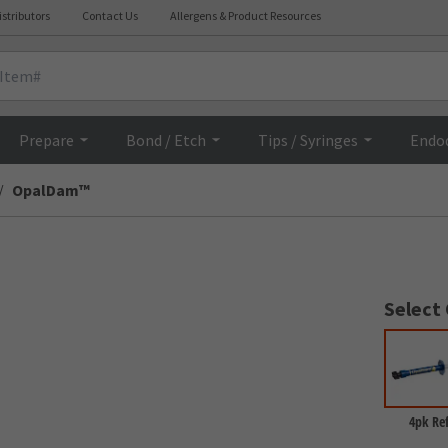
istributors
Contact Us
Allergens & Product Resources
Overview
Prepare
Bond / Etch
Tips / Syringes
Endo
OpalDam™
Select
4pk Ref